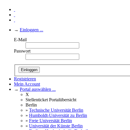
→
Einloggen ...
E-Mail
Passwort
Einloggen
Registrieren
Mein Account
→
Portal auswählen ...
X
Stellenticket Portalübersicht
Berlin
»
Technische Universität Berlin
»
Humboldt-Universität zu Berlin
»
Freie Universität Berlin
»
Universität der Künste Berlin