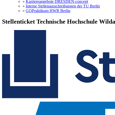
»
Karriereangebote DRESDEN-concept
»
Interne Stellenausschreibungen der TU Berlin
»
GOPraktikum HWR Berlin
Stellenticket Technische Hochschule Wild