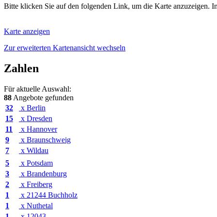
Bitte klicken Sie auf den folgenden Link, um die Karte anzuzeigen. I
Karte anzeigen
Zur erweiterten Kartenansicht wechseln
Zahlen
Für aktuelle Auswahl:
88
Angebote gefunden
32
x Berlin
15
x Dresden
11
x Hannover
9
x Braunschweig
7
x Wildau
5
x Potsdam
3
x Brandenburg
2
x Freiberg
1
x 21244 Buchholz
1
x Nuthetal
1
x 12043