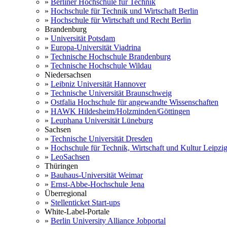
»
Berliner Hochschule für Technik
»
Hochschule für Technik und Wirtschaft Berlin
»
Hochschule für Wirtschaft und Recht Berlin
Brandenburg
»
Universität Potsdam
»
Europa-Universität Viadrina
»
Technische Hochschule Brandenburg
»
Technische Hochschule Wildau
Niedersachsen
»
Leibniz Universität Hannover
»
Technische Universität Braunschweig
»
Ostfalia Hochschule für angewandte Wissenschaften
»
HAWK Hildesheim/Holzminden/Göttingen
»
Leuphana Universität Lüneburg
Sachsen
»
Technische Universität Dresden
»
Hochschule für Technik, Wirtschaft und Kultur Leipzi
»
LeoSachsen
Thüringen
»
Bauhaus-Universität Weimar
»
Ernst-Abbe-Hochschule Jena
Überregional
»
Stellenticket Start-ups
White-Label-Portale
»
Berlin University Alliance Jobportal