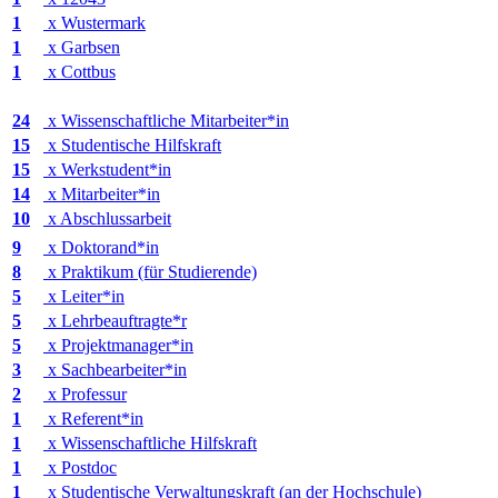
1
x Wustermark
1
x Garbsen
1
x Cottbus
38
24
x Wissenschaftliche Mitarbeiter*in
15
x Studentische Hilfskraft
15
x Werkstudent*in
14
x Mitarbeiter*in
10
x Abschlussarbeit
9
x Doktorand*in
8
x Praktikum (für Studierende)
5
x Leiter*in
5
x Lehrbeauftragte*r
5
x Projektmanager*in
3
x Sachbearbeiter*in
2
x Professur
1
x Referent*in
1
x Wissenschaftliche Hilfskraft
1
x Postdoc
1
x Studentische Verwaltungskraft (an der Hochschule)