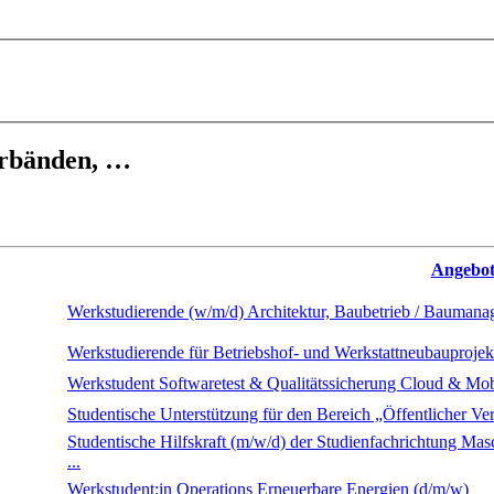
erbänden, …
Angebots
Werkstudierende (w/m/d) Architektur, Baubetrieb / Bauman
Werkstudierende für Betriebshof- und Werkstattneubauprojek
Werkstudent Softwaretest & Qualitätssicherung Cloud & Mob
Studentische Unterstützung für den Bereich „Öffentlicher Ve
Studentische Hilfskraft (m/w/d) der Studienfachrichtung Mas
...
Werkstudent:in Operations Erneuerbare Energien (d/m/w)