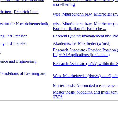
modellierung
haften „Friedrich List“,
wiss. Mitarbeiterin bzw. Mitarbeiter (
stitut für Nachrichtentechnik,
wiss. Mitarbeiterin bzw. Mitarbeiter 
Kommunikation für Kritische ...
ung und Transfer
Referent Qualitätsmanagement und Pro
ung und Transfer
Akademischer Mitarbeiter (w/m/d)
Research Associate / Postdoc Position 
k
Edge AI Applications (in Cottbus)
ience and Engineering,
Research Associate (m/f/x) within th
 Foundations of Learning and
Wiss. Mitarbeiter*in (d/m/w) - 1. Qual
Master thesis: Automated measurements
Master thesis: Modeling and Intellige
07/26