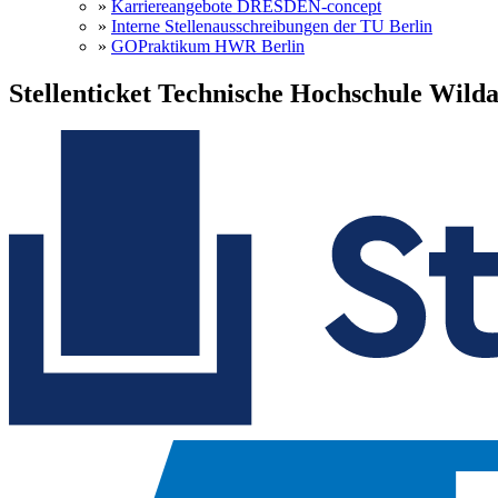
»
Karriereangebote DRESDEN-concept
»
Interne Stellenausschreibungen der TU Berlin
»
GOPraktikum HWR Berlin
Stellenticket Technische Hochschule Wild