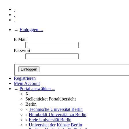
→
Einloggen ...
E-Mail
Passwort
Einloggen
Registrieren
Mein Account
→
Portal auswählen ...
X
Stellenticket Portalübersicht
Berlin
»
Technische Universität Berlin
»
Humboldt-Universität zu Berlin
»
Freie Universität Berlin
»
Universität der Künste Berlin