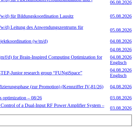
06.08.2026
m/w/d) für Bildungskoordination Lausitz
05.08.2026
(m/w/d) Leitung des Anwendungszentrums für
05.08.2026
jektkoordination (w/m/d)
04.08.2026
04.08.2026
(m/f/d) for Brain-Inspired Computing Optimization for
04.08.2026
Englisch
04.08.2026
e STEP-Junior research group “FUNgiSpace”
Englisch
ifizierungsphase (zur Promotion) (Kennziffer IV-81/26)
04.08.2026
 optimization – 08/26
03.08.2026
nt Control of a Dual-Input RF Power Amplifier System –
03.08.2026