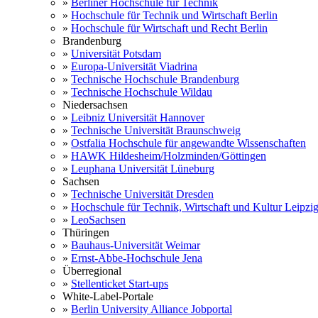
»
Berliner Hochschule für Technik
»
Hochschule für Technik und Wirtschaft Berlin
»
Hochschule für Wirtschaft und Recht Berlin
Brandenburg
»
Universität Potsdam
»
Europa-Universität Viadrina
»
Technische Hochschule Brandenburg
»
Technische Hochschule Wildau
Niedersachsen
»
Leibniz Universität Hannover
»
Technische Universität Braunschweig
»
Ostfalia Hochschule für angewandte Wissenschaften
»
HAWK Hildesheim/Holzminden/Göttingen
»
Leuphana Universität Lüneburg
Sachsen
»
Technische Universität Dresden
»
Hochschule für Technik, Wirtschaft und Kultur Leipzi
»
LeoSachsen
Thüringen
»
Bauhaus-Universität Weimar
»
Ernst-Abbe-Hochschule Jena
Überregional
»
Stellenticket Start-ups
White-Label-Portale
»
Berlin University Alliance Jobportal