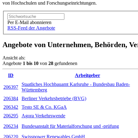
von Hochschulen und Forschungseinrichtungen.
Per E-Mail abonnieren
RSS-Feed der Angebote
Angebote von Unternehmen, Behörden, V
Ansicht als:
Angebote
1
bis
10
von
28
gefundenen
ID
Arbeitgeber
Staatliches Hochbauamt Karlsruhe - Bundesbau Baden-
206397
Württemberg
206384
Berliner Verkehrsbetriebe (BVG)
206342
Testo SE & Co. KGaA
206295
Agora Ver­kehrs­wende
206234
Bundesanstalt für Materialforschung und -prüfung
206220
Swis­spower Rene­wa­bles GmbH