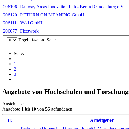
206196
Railway Areas Innovation Lab - Berlin Brandenburg e.V.
206120
RETURN ON MEA­NING GmbH
206111
Vyld GmbH
206077
Fleetwork
Ergebnisse pro Seite
Seite:
1
2
3
Angebote von Hochschulen und Forschung
Ansicht als:
Angebote
1
bis
10
von
56
gefundenen
ID
Arbeitgeber
Technische Universität Dresden - Fakultät Maschinenwesen, 